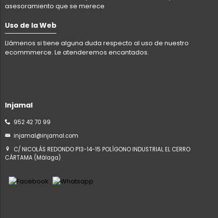
asesoramiento que se merece
Uso de la Web
Llámenos si tiene alguna duda respecto al uso de nuestro
ecommmerce. Le atenderemos encantados.
Injamal
952 42 70 99
injamal@injamal.com
C/ NICOLÁS REDONDO P13-14-15 POLÍGONO INDUSTRIAL EL CERRO
CÁRTAMA (Málaga)