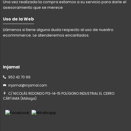
Una vez realizada la compra estamos a su servicio para darle el
asesoramiento que se merece
Uso de la Web
Llámenos si tiene alguna duda respecto al uso de nuestro
ecommmerce. Le atenderemos encantados.
Injamal
952 42 70 99
injamal@injamal.com
C/ NICOLÁS REDONDO P13-14-15 POLÍGONO INDUSTRIAL EL CERRO
CÁRTAMA (Málaga)