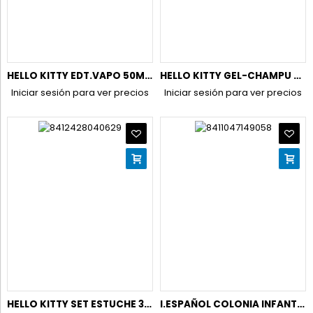
HELLO KITTY EDT.VAPO 50ML.+BOLSO+ESMALTE UÑAS
HELLO KITTY GEL-CHAMPU 400ML. 2D
Iniciar sesión para ver precios
Iniciar sesión para ver precios
HELLO KITTY SET ESTUCHE 3UD ESMALTES UÑAS+LIMA
I.ESPAÑOL COLONIA INFANTIL 750ML.CONC.BABY GOTAS FRESCA