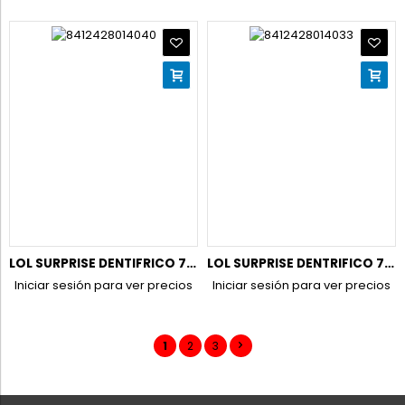
LOL SURPRISE DENTIFRICO 75 ML.FLUOR&CALCIO REF.1404
LOL SURPRISE DENTRIFICO 75 ML.+CEPILLO DENTAL+VASO(NECESER)
Iniciar sesión para ver precios
Iniciar sesión para ver precios
1
2
3