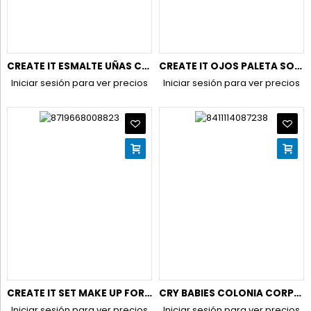
CREATE IT ESMALTE UÑAS CONFETTI SET 5 UD.
CREATE IT OJOS PALETA SOMBRAS EN CREMA (17 TONOS)
Iniciar sesión para ver precios
Iniciar sesión para ver precios
CREATE IT SET MAKE UP FORMA LIBRO (SOMBRA OJOS,COLORETES..)
CRY BABIES COLONIA CORPORAL 200ML.VAPO
Iniciar sesión para ver precios
Iniciar sesión para ver precios